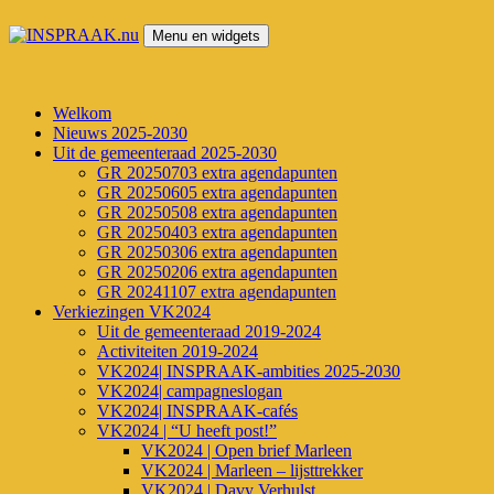
Spring
naar
Menu en widgets
de
INSPRAAK.nu
Wij trekken (opnieuw) uw kaart
inhoud
Welkom
Nieuws 2025-2030
Uit de gemeenteraad 2025-2030
GR 20250703 extra agendapunten
GR 20250605 extra agendapunten
GR 20250508 extra agendapunten
GR 20250403 extra agendapunten
GR 20250306 extra agendapunten
GR 20250206 extra agendapunten
GR 20241107 extra agendapunten
Verkiezingen VK2024
Uit de gemeenteraad 2019-2024
Activiteiten 2019-2024
VK2024| INSPRAAK-ambities 2025-2030
VK2024| campagneslogan
VK2024| INSPRAAK-cafés
VK2024 | “U heeft post!”
VK2024 | Open brief Marleen
VK2024 | Marleen – lijsttrekker
VK2024 | Davy Verhulst