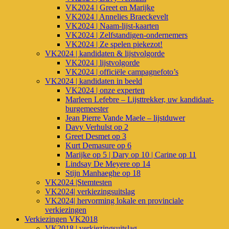
VK2024 | Greet en Marijke
VK2024 | Annelies Braeckevelt
VK2024 | Naam-lijst-kaarten
VK2024 | Zelfstandigen-ondernemers
VK2024 | Ze spelen piekezot!
VK2024 | kandidaten & lijstvolgorde
VK2024 | lijstvolgorde
VK2024 | officiële campagnefoto’s
VK2024 | kandidaten in beeld
VK2024 | onze experten
Marleen Lefebre – Lijsttrekker, uw kandidaat-
burgemeester
Jean Pierre Vande Maele – lijstduwer
Davy Verhulst op 2
Greet Desmet op 3
Kurt Demasure op 6
Marijke op 5 | Dary op 10 | Carine op 11
Lindsay De Meyere op 14
Stijn Manhaeghe op 18
VK2024 |Stemtesten
VK2024| verkiezingsuitslag
VK2024| hervorming lokale en provinciale
verkiezingen
Verkiezingen VK2018
VK2018 | verkiezingsuitslag