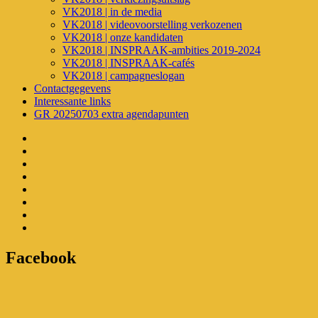
VK2018 | in de media
VK2018 | videovoorstelling verkozenen
VK2018 | onze kandidaten
VK2018 | INSPRAAK-ambities 2019-2024
VK2018 | INSPRAAK-cafés
VK2018 | campagneslogan
Contactgegevens
Interessante links
GR 20250703 extra agendapunten
Welkom
Nieuws
2025-
Uit
2030
de
Verkiezingen
gemeenteraad
VK2024
Verkiezingen
2025-
VK2018
Contactgegevens
2030
Interessante
links
GR
20250703
extra
Facebook
agendapunten